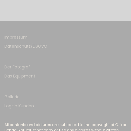
Impressum
Datenschutz/DSGVO
Der Fotograf
Das Equipment
Gallerie
Log-In Kunden
All contents and pictures are subjected to the copyright of Oskar
Schad. You must not copy or use any pictures without written