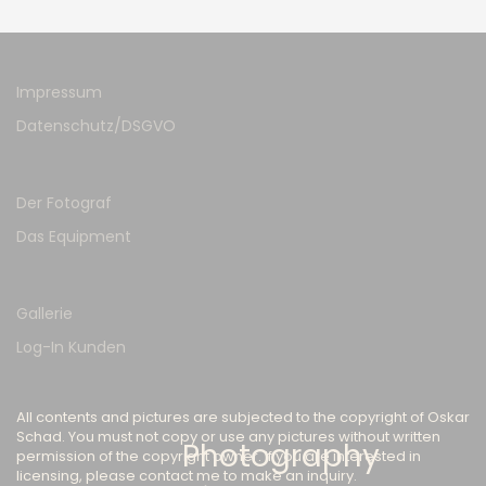
Impressum
Datenschutz/DSGVO
Der Fotograf
Das Equipment
Gallerie
Log-In Kunden
All contents and pictures are subjected to the copyright of Oskar
Schad. You must not copy or use any pictures without written
Photography
permission of the copyright owner. If you are interested in
licensing, please contact me to make an inquiry.